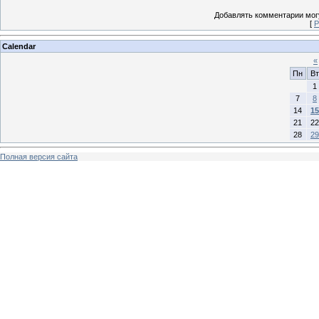
Добавлять комментарии могу
[
Р
Calendar
«
Пн
Вт
1
7
8
14
15
21
22
28
29
Полная версия сайта