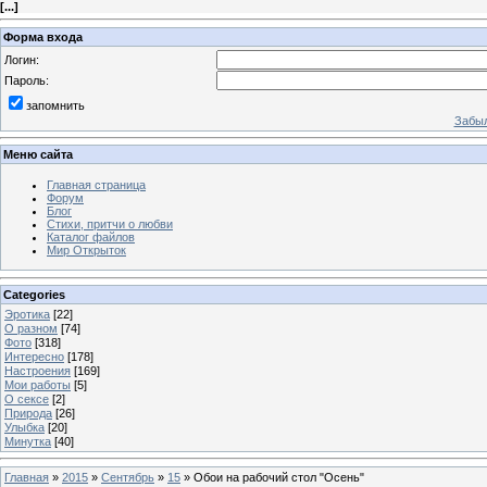
[
...
]
Форма входа
Логин:
Пароль:
запомнить
Забыл
Меню сайта
Главная страница
Форум
Блог
Стихи, притчи о любви
Каталог файлов
Мир Открыток
Categories
Эротика
[22]
О разном
[74]
Фото
[318]
Интересно
[178]
Настроения
[169]
Мои работы
[5]
О сексе
[2]
Природа
[26]
Улыбка
[20]
Минутка
[40]
Главная
»
2015
»
Сентябрь
»
15
» Обои на рабочий стол "Осень"