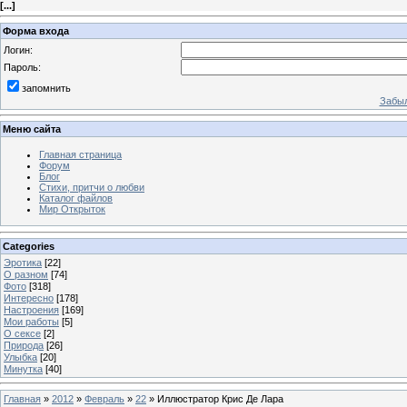
[
...
]
Форма входа
Логин:
Пароль:
запомнить
Забыл
Меню сайта
Главная страница
Форум
Блог
Стихи, притчи о любви
Каталог файлов
Мир Открыток
Categories
Эротика
[22]
О разном
[74]
Фото
[318]
Интересно
[178]
Настроения
[169]
Мои работы
[5]
О сексе
[2]
Природа
[26]
Улыбка
[20]
Минутка
[40]
Главная
»
2012
»
Февраль
»
22
» Иллюстратор Крис Де Лара