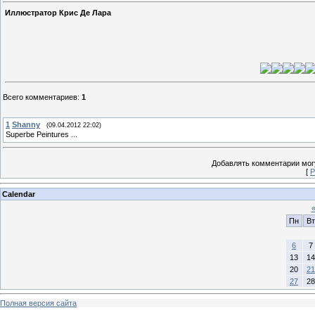
Иллюстратор Крис Де Лара
Всего комментариев
:
1
1
Shanny
(09.04.2012 22:02)
Superbe Peintures ...
Добавлять комментарии могу
[
Р
Calendar
Пн
Вт
6
7
13
14
20
21
27
28
Полная версия сайта