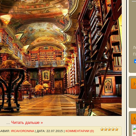
Л
П
...
Читать дальше »
БАВИЛ:
IRCAVORONINA
| ДАТА:
22.07.2015
|
КОММЕНТАРИИ (0)