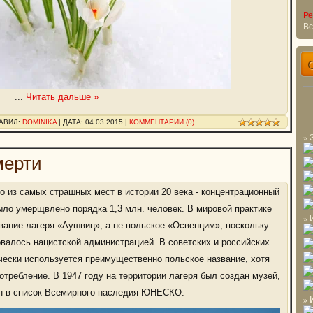
Ре
Вс
...
Читать дальше »
БАВИЛ:
DOMINIKA
| ДАТА:
04.03.2015
|
КОММЕНТАРИИ (0)
» 
мерти
о из самых страшных мест в истории 20 века - концентрационный
 было умерщвлено порядка 1,3 млн. человек. В мировой практике
» 
вание лагеря «Аушвиц», а не польское «Освенцим», поскольку
валось нацистской администрацией. В советских и российских
ески используется преимущественно польское название, хотя
отребление. В 1947 году на территории лагеря был создан музей,
н в список Всемирного наследия ЮНЕСКО.
» 