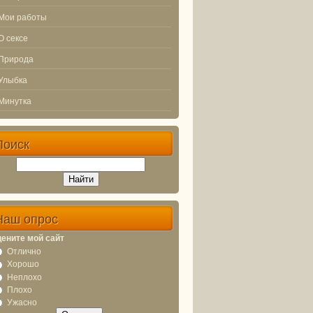
Мои работы
О сексе
Природа
Улыбка
Минутка
Поиск
Наш опрос
ените мой сайт
Отлично
Хорошо
Неплохо
Плохо
Ужасно