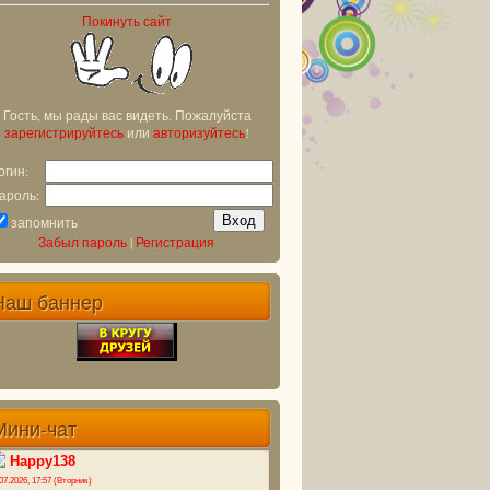
Покинуть сайт
Гость, мы рады вас видеть. Пожалуйста
зарегистрируйтесь
или
авторизуйтесь
!
огин:
ароль:
запомнить
Забыл пароль
|
Регистрация
Наш баннер
Мини-чат