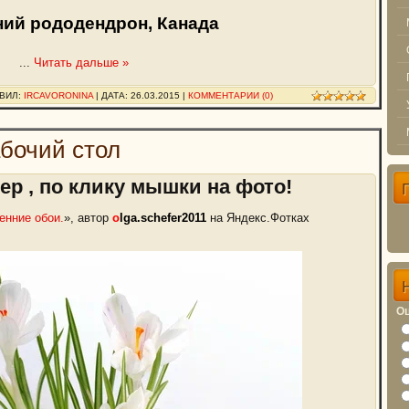
ний рододендрон, Канада
...
Читать дальше »
АВИЛ:
IRCAVORONINA
| ДАТА:
26.03.2015
|
КОММЕНТАРИИ (0)
абочий стол
р , по клику мышки на фото!
енние обои.
», автор
o
lga.schefer2
011
на Яндекс.Фотках
Оц