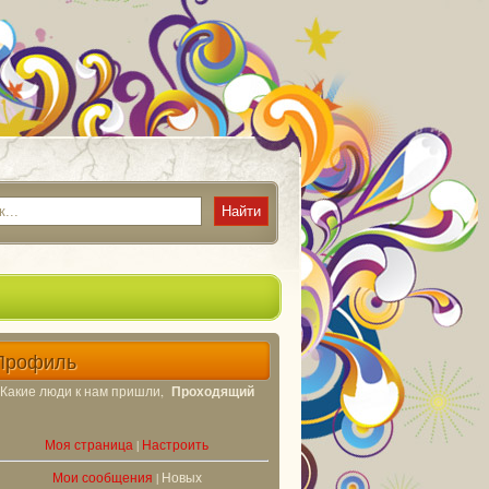
Профиль
Какие люди к нам пришли,
Проходящий
Моя страница
|
Настроить
Мои сообщения
| Новых