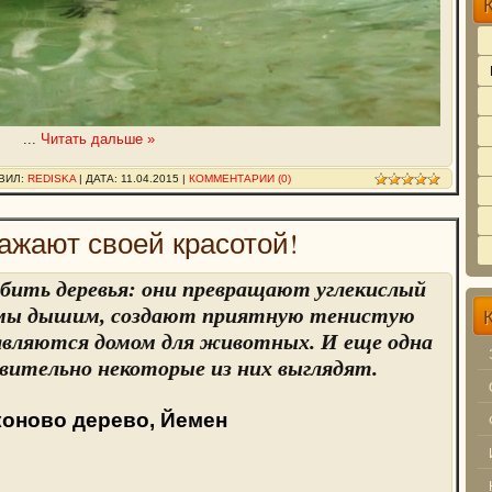
...
Читать дальше »
АВИЛ:
REDISKA
| ДАТА:
11.04.2015
|
КОММЕНТАРИИ (0)
ажают своей красотой!
бить деревья: они превращают углекислый
м мы дышим, создают приятную тенистую
 являются домом для животных. И еще одна
ивительно некоторые из них выглядят.
оново дерево, Йемен